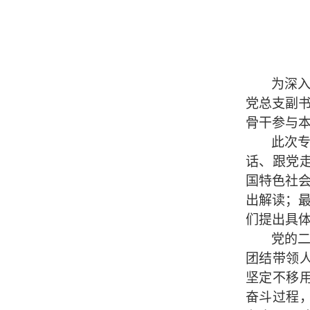
为深
党总支副
骨干参与
此次
话、跟党
国特色社
出解读；
们提出具
党的
团结带领
坚定不移
奋斗过程